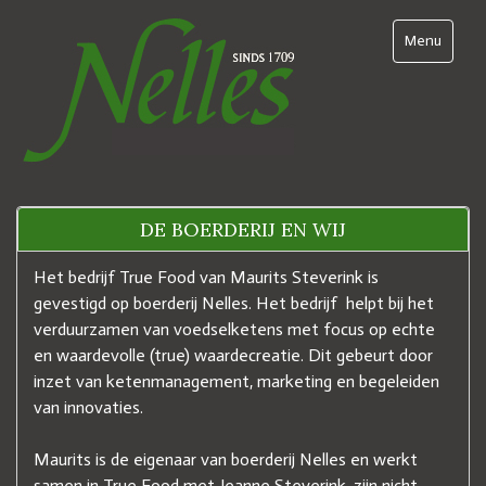
Ga
naar
Toggle navi
Menu
content
DE BOERDERIJ EN WIJ
Het bedrijf True Food van Maurits Steverink is
gevestigd op boerderij Nelles. Het bedrijf helpt bij het
verduurzamen van voedselketens met focus op echte
en waardevolle (true) waardecreatie. Dit gebeurt door
inzet van ketenmanagement, marketing en begeleiden
van innovaties.
Maurits is de eigenaar van boerderij Nelles en werkt
samen in True Food met Jeanne Steverink, zijn nicht.