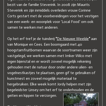
bezit van de familie Steverink. In 2008 zijn Maurits
Steverink en zijn inmiddels overleden vrouw Corinne
Corts gestart met de voorbereidingen voor het vestigen
van een werk- en woonplek voor ‘Local Food’ om ook
samen te werken met anderen.
Op het erf tref je de tuinderij
“
De Nieuwe Weelde
”
aan
van Monique en Cees. Een boomgaard met 40
hoogstamfruitbomen waarvan de soortnamen weer zijn
vastgelegd, we werken samen met Imker Wilco met
eigen bijenstal en er wordt zoveel mogelijk rekening
gehouden met de natuur door onder andere uilen- en
vogelnestkastjes te plaatsen, geen gif te gebruiken of
kunstmest en zoveel mogelijk materiaal te
hergebruiken. Elke week komt Jordy helpen met zijn
begeleidster Linsey om het erf te onderhouden en de
geiten en kippen te verzorgen.